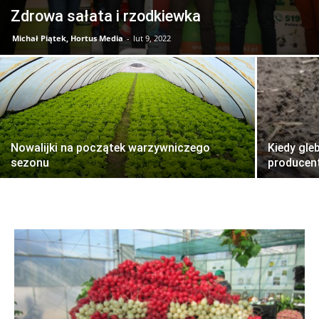
Zdrowa sałata i rzodkiewka
Michał Piątek, Hortus Media
-
lut 9, 2022
Nowalijki na początek warzywniczego
Kiedy gle
sezonu
producen