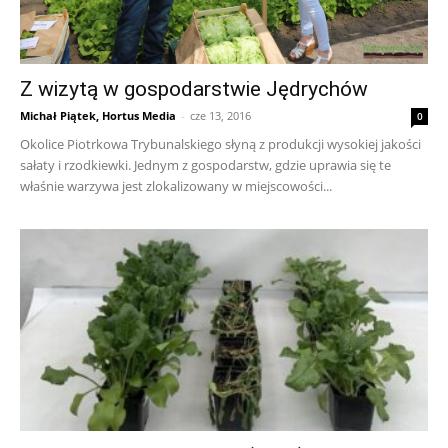
Z wizytą w gospodarstwie Jędrychów
Michał Piątek, Hortus Media
-
cze 13, 2016
0
Okolice Piotrkowa Trybunalskiego słyną z produkcji wysokiej jakości
sałaty i rzodkiewki. Jednym z gospodarstw, gdzie uprawia się te
właśnie warzywa jest zlokalizowany w miejscowości...