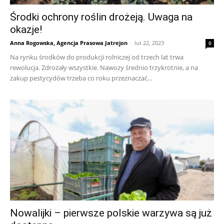
Środki ochrony roślin drożeją. Uwaga na
okazje!
Anna Rogowska, Agencja Prasowa Jatrejon
-
lut 22, 2023
0
Na rynku środków do produkcji rolniczej od trzech lat trwa
rewolucja. Zdrożały wszystkie. Nawozy średnio trzykrotnie, a na
zakup pestycydów trzeba co roku przeznaczać...
Nowalijki – pierwsze polskie warzywa są już