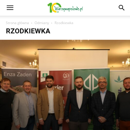
Strona główna
Odmiany
Rzodkiewka
RZODKIEWKA