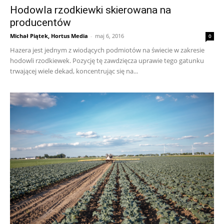
Hodowla rzodkiewki skierowana na
producentów
Michał Piątek, Hortus Media
-
maj 6, 2016
0
Hazera jest jednym z wiodących podmiotów na świecie w zakresie
hodowli rzodkiewek. Pozycję tę zawdzięcza uprawie tego gatunku
trwającej wiele dekad, koncentrując się na...