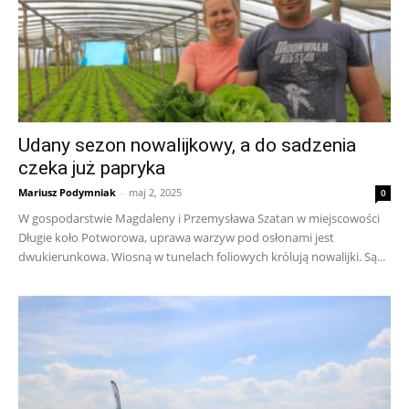
Udany sezon nowalijkowy, a do sadzenia
czeka już papryka
Mariusz Podymniak
-
maj 2, 2025
0
W gospodarstwie Magdaleny i Przemysława Szatan w miejscowości
Długie koło Potworowa, uprawa warzyw pod osłonami jest
dwukierunkowa. Wiosną w tunelach foliowych królują nowalijki. Są...