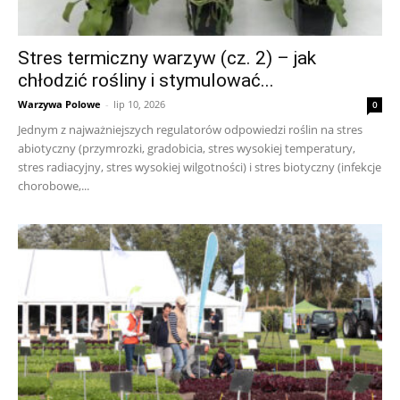
Stres termiczny warzyw (cz. 2) – jak
chłodzić rośliny i stymulować...
Warzywa Polowe
-
lip 10, 2026
0
Jednym z najważniejszych regulatorów odpowiedzi roślin na stres
abiotyczny (przymrozki, gradobicia, stres wysokiej temperatury,
stres radiacyjny, stres wysokiej wilgotności) i stres biotyczny (infekcje
chorobowe,...