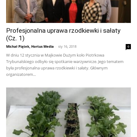
Profesjonalna uprawa rzodkiewki i sałaty
(Cz. 1)
Michał Piątek, Hortus Media
-
sty 16, 2018
0
W dniu 12 stycznia w Majkowie Dużym koło Piotrkowa
Trybunalskiego odbyło się spotkanie warzywnicze. Jego tematem
była profesjonalna uprawa rzodkiewki i sałaty. Głównym
organizatorem...