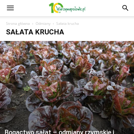
Strona główna
Odmiany
Sałata krucha
SAŁATA KRUCHA
Bogactwo sałat – odmiany rzymskie i