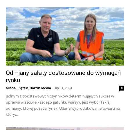
Odmiany sałaty dostosowane do wymagań
rynku
Michał Piątek, Hortus Media
-
lip 11, 2024
0
Jednym z podstawowych czynników determinujących sukces w
uprawie właściwie każdego gatunku warzyw jest wybór takiej
odmiany, której pożąda rynek. Udane wyprodukowanie towaru na
który...