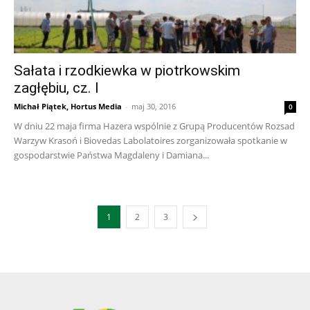
Sałata i rzodkiewka w piotrkowskim
zagłębiu, cz. I
Michał Piątek, Hortus Media
-
maj 30, 2016
0
W dniu 22 maja firma Hazera wspólnie z Grupą Producentów Rozsad
Warzyw Krasoń i Biovedas Labolatoires zorganizowała spotkanie w
gospodarstwie Państwa Magdaleny i Damiana...
1
2
3