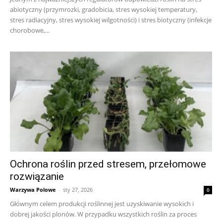
abiotyczny (przymrozki, gradobicia, stres wysokiej temperatury,
stres radiacyjny, stres wysokiej wilgotności) i stres biotyczny (infekcje
chorobowe,...
Ochrona roślin przed stresem, przełomowe
rozwiązanie
Warzywa Polowe
-
sty 27, 2026
0
Głównym celem produkcji roślinnej jest uzyskiwanie wysokich i
dobrej jakości plonów. W przypadku wszystkich roślin za proces