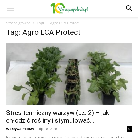
Strona główna
Tagi
Agro ECA Protect
Tag: Agro ECA Protect
Stres termiczny warzyw (cz. 2) – jak
chłodzić rośliny i stymulować...
Warzywa Polowe
-
lip 10, 2026
0
Jednym z najważniejszych regulatorów odpowiedzi roślin na stres