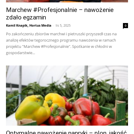
Marchew #Profesjonalnie – nawożenie
zdało egzamin
Kamil Knapik, Hortus Media
-
lis 5, 2025
0
Po zakończeniu zbiorów marchwi i pietruszki przyszedł czas na
analizę efektów tegorocznego programu nawożenia w ramach
projektu "Marchew #Profesjonalnie". Spotkanie w chłodni w
gospodarstwie...
Optymalne nawożenie papryki – plon, jakość