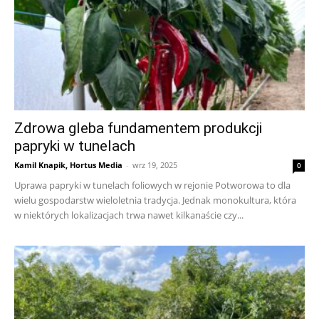
Zdrowa gleba fundamentem produkcji
papryki w tunelach
Kamil Knapik, Hortus Media
-
wrz 19, 2025
0
Uprawa papryki w tunelach foliowych w rejonie Potworowa to dla
wielu gospodarstw wieloletnia tradycja. Jednak monokultura, która
w niektórych lokalizacjach trwa nawet kilkanaście czy...