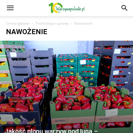
Strona główna
Technologia uprawy
Nawożenie
NAWOŻENIE
Jakość plonu warzyw pod lupą –