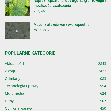
Najważniejsze choroby ogórka gruntowego i
możliwości zwalczania
sie 6, 2021
Mączlik atakuje warzywa kapustne
cze 18, 2015
POPULARNE KATEGORIE
Aktualności
2843
Z kraju
2423
Odmiany
1083
Technologia uprawy
954
Multimedia
624
Filmy
507
Ochrona warzyw
450