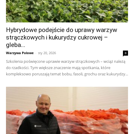
Hybrydowe podejście do uprawy warzyw
strączkowych i kukurydzy cukrowej –
gleba...
Warzywa Polowe
-
sty 20, 2026
0
Szkolenia poświęcone uprawie warzyw strączkowych – wciąż należą
do rzadkości. Tym większe znaczenie mają spotkania, które
kompleksowo poruszają temat bobu, fasoli, grochu oraz kukurydzy...