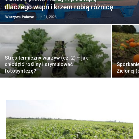
dlaczego wapń i krzem robią różnicę
Warzywa Polowe
-
lip 21, 2026
Stres termiczny warzyw (cz. 2) – jak
chłodzić rośliny i stymulować
Spotkani
fotosyntezę?
Zielonej (c