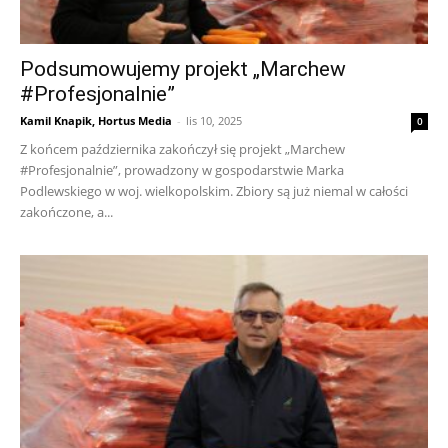
Podsumowujemy projekt „Marchew
#Profesjonalnie”
Kamil Knapik, Hortus Media
-
lis 10, 2025
0
Z końcem października zakończył się projekt „Marchew
#Profesjonalnie”, prowadzony w gospodarstwie Marka
Podlewskiego w woj. wielkopolskim. Zbiory są już niemal w całości
zakończone, a...