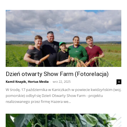
Dzień otwarty Show Farm (Fotorelacja)
Kamil Knapik, Hortus Media
-
wrz 22, 2025
0
W środę, 17 października w Kaniczkach w powiecie kwidzyńskim (woj.
pomorskie) odbył się Dzień Otwarty Show Farm - projektu
realizowanego przez firmę Hazera we...