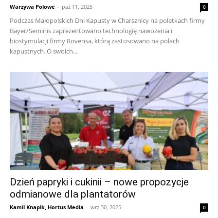
Warzywa Polowe
-
paź 11, 2025
0
Podczas Małopolskich Dni Kapusty w Charsznicy na poletkach firmy
Bayer/Seminis zaprezentowano technologię nawożenia i
biostymulacji firmy Rovensa, którą zastosowano na polach
kapustnych. O swoich...
Dzień papryki i cukinii – nowe propozycje
odmianowe dla plantatorów
Kamil Knapik, Hortus Media
-
wrz 30, 2025
0