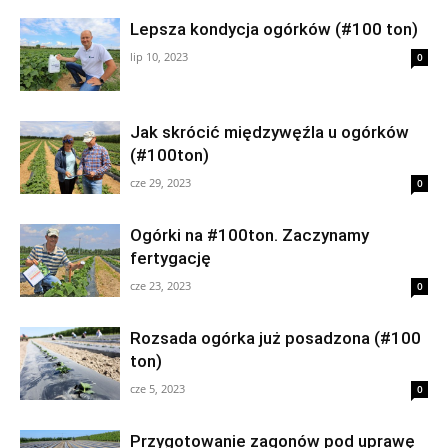
Lepsza kondycja ogórków (#100 ton)
lip 10, 2023
0
Jak skrócić międzywęźla u ogórków
(#100ton)
cze 29, 2023
0
Ogórki na #100ton. Zaczynamy
fertygację
cze 23, 2023
0
Rozsada ogórka już posadzona (#100
ton)
cze 5, 2023
0
Przygotowanie zagonów pod uprawę