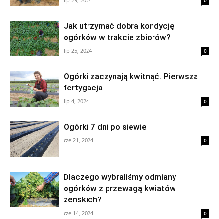
lip 29, 2024
0
Jak utrzymać dobra kondycję
ogórków w trakcie zbiorów?
lip 25, 2024
0
Ogórki zaczynają kwitnąć. Pierwsza
fertygacja
lip 4, 2024
0
Ogórki 7 dni po siewie
cze 21, 2024
0
Dlaczego wybraliśmy odmiany
ogórków z przewagą kwiatów
żeńskich?
cze 14, 2024
0