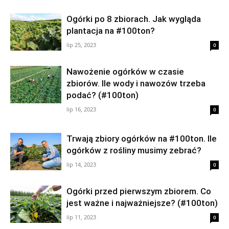
Ogórki po 8 zbiorach. Jak wygląda
plantacja na #100ton?
lip 25, 2023
0
Nawożenie ogórków w czasie
zbiorów. Ile wody i nawozów trzeba
podać? (#100ton)
lip 16, 2023
0
Trwają zbiory ogórków na #100ton. Ile
ogórków z rośliny musimy zebrać?
lip 14, 2023
0
Ogórki przed pierwszym zbiorem. Co
jest ważne i najważniejsze? (#100ton)
lip 11, 2023
0