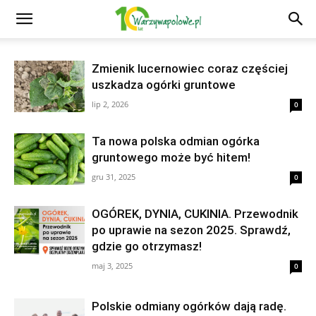
Zmienik lucernowiec coraz częściej
uszkadza ogórki gruntowe
lip 2, 2026
0
Ta nowa polska odmian ogórka
gruntowego może być hitem!
gru 31, 2025
0
OGÓREK, DYNIA, CUKINIA. Przewodnik
po uprawie na sezon 2025. Sprawdź,
gdzie go otrzymasz!
maj 3, 2025
0
Polskie odmiany ogórków dają radę.