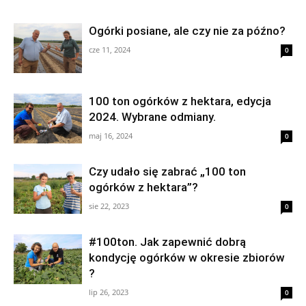
Ogórki posiane, ale czy nie za późno?
cze 11, 2024
0
100 ton ogórków z hektara, edycja
2024. Wybrane odmiany.
maj 16, 2024
0
Czy udało się zabrać „100 ton
ogórków z hektara”?
sie 22, 2023
0
#100ton. Jak zapewnić dobrą
kondycję ogórków w okresie zbiorów
?
lip 26, 2023
0