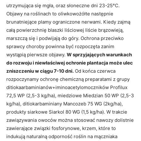
utrzymująca się mgła, oraz słoneczne dni 23-25°C.
Objawy na roślinach to oliwkowożółte następnie
brunatniejące plamy ograniczone nerwami. Kiedy zajmą
całą powierzchnię blaszki liściowej liście brązowieją,
marszczą się i podwijają do góry. Ochrona przeciwko
sprawcy choroby powinna być rozpoczęta zanim
wystąpią pierwsze objawy.
W sprzyjających warunkach
do rozwoju i niewłaściwej ochronie plantacja może ulec
zniszczeniu w ciągu 7-10 dni.
Od końca czerwca
rozpoczynamy ochronę chemiczną preparatami z grupy
ditiokaarbaminianów+iminoacetylomoczników Profilux
72,5 WP (2,5-3 kg/ha), miedziowe Miedzian 50 WP (2,5-3
kg/ha), ditiokarbaminiany Mancozeb 75 WG (2kg/ha),
produkty siarkowe Siarkol 80 WG (1,5 kg/ha). W trakcie
zawiązywania owoców można stosować nawozy dolistnie
zawierające związki fosforynowe, krzem, które to
indukują naturalną odporność roślin na mączniaka