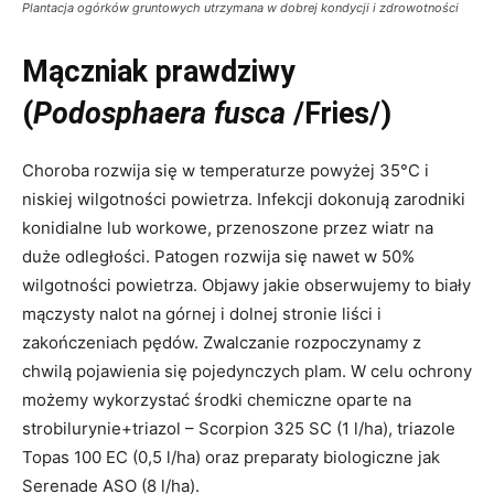
Plantacja ogórków gruntowych utrzymana w dobrej kondycji i zdrowotności
Mączniak prawdziwy
(
Podosphaera fusca
/Fries/)
Choroba rozwija się w temperaturze powyżej 35°C i
niskiej wilgotności powietrza. Infekcji dokonują zarodniki
konidialne lub workowe, przenoszone przez wiatr na
duże odległości. Patogen rozwija się nawet w 50%
wilgotności powietrza. Objawy jakie obserwujemy to biały
mączysty nalot na górnej i dolnej stronie liści i
zakończeniach pędów. Zwalczanie rozpoczynamy z
chwilą pojawienia się pojedynczych plam. W celu ochrony
możemy wykorzystać środki chemiczne oparte na
strobilurynie+triazol – Scorpion 325 SC (1 l/ha), triazole
Topas 100 EC (0,5 l/ha) oraz preparaty biologiczne jak
Serenade ASO (8 l/ha).