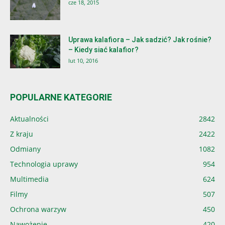
cze 18, 2015
Uprawa kalafiora – Jak sadzić? Jak rośnie?
– Kiedy siać kalafior?
lut 10, 2016
POPULARNE KATEGORIE
Aktualności
2842
Z kraju
2422
Odmiany
1082
Technologia uprawy
954
Multimedia
624
Filmy
507
Ochrona warzyw
450
Nawożenie
420