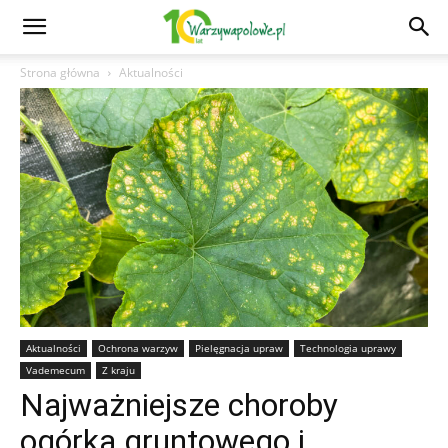
Strona główna
Aktualności
Aktualności
Ochrona warzyw
Pielęgnacja upraw
Technologia uprawy
Vademecum
Z kraju
Najważniejsze choroby
ogórka gruntowego i