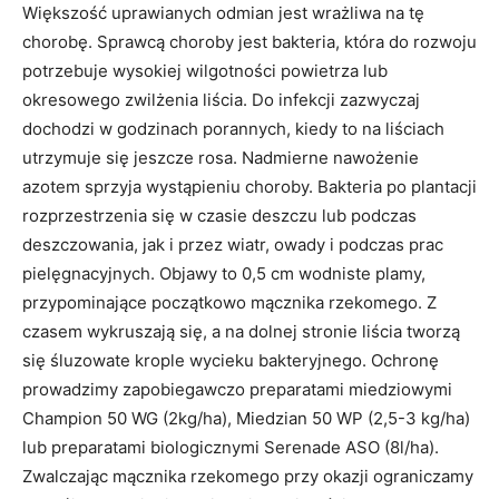
Większość uprawianych odmian jest wrażliwa na tę
chorobę. Sprawcą choroby jest bakteria, która do rozwoju
potrzebuje wysokiej wilgotności powietrza lub
okresowego zwilżenia liścia. Do infekcji zazwyczaj
dochodzi w godzinach porannych, kiedy to na liściach
utrzymuje się jeszcze rosa. Nadmierne nawożenie
azotem sprzyja wystąpieniu choroby. Bakteria po plantacji
rozprzestrzenia się w czasie deszczu lub podczas
deszczowania, jak i przez wiatr, owady i podczas prac
pielęgnacyjnych. Objawy to 0,5 cm wodniste plamy,
przypominające początkowo mącznika rzekomego. Z
czasem wykruszają się, a na dolnej stronie liścia tworzą
się śluzowate krople wycieku bakteryjnego. Ochronę
prowadzimy zapobiegawczo preparatami miedziowymi
Champion 50 WG (2kg/ha), Miedzian 50 WP (2,5-3 kg/ha)
lub preparatami biologicznymi Serenade ASO (8l/ha).
Zwalczając mącznika rzekomego przy okazji ograniczamy