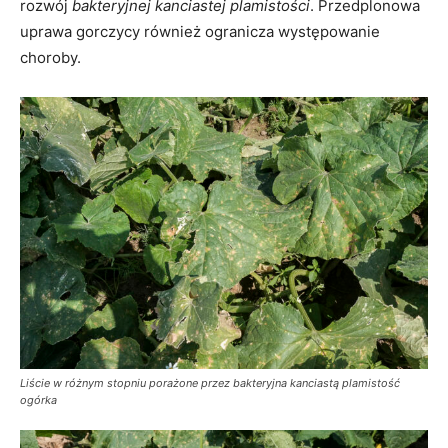
rozwój
bakteryjnej kanciastej plamistości
. Przedplonowa
uprawa gorczycy również ogranicza występowanie
choroby.
Liście w różnym stopniu porażone przez bakteryjna kanciastą plamistość
ogórka