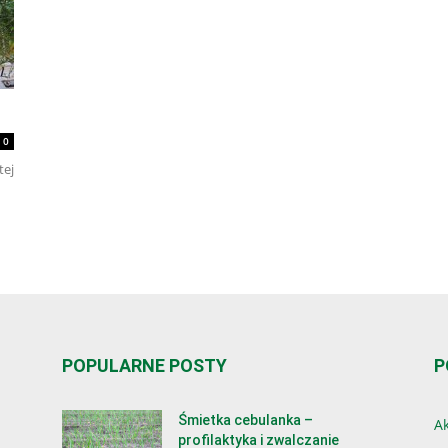
0
tej
POPULARNE POSTY
P
Śmietka cebulanka –
Ak
profilaktyka i zwalczanie