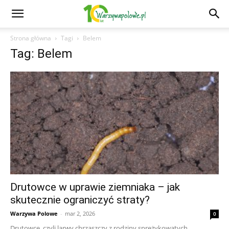
Strona główna
Tagi
Belem
Tag: Belem
Drutowce w uprawie ziemniaka – jak
skutecznie ograniczyć straty?
Warzywa Polowe
-
mar 2, 2026
0
Drutowce, czyli larwy chrząszczy z rodziny sprężykowatych