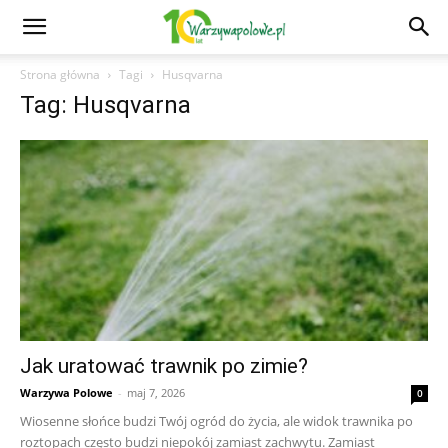
Strona główna
Tagi
Husqvarna
Tag: Husqvarna
Jak uratować trawnik po zimie?
Warzywa Polowe
-
maj 7, 2026
0
Wiosenne słońce budzi Twój ogród do życia, ale widok trawnika po
roztopach często budzi niepokój zamiast zachwytu. Zamiast