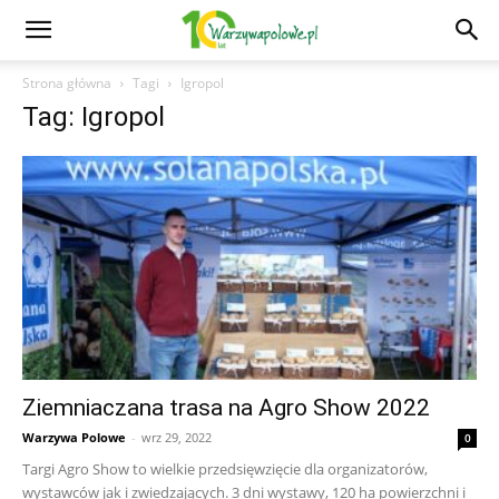
Strona główna
Tagi
Igropol
Tag: Igropol
Ziemniaczana trasa na Agro Show 2022
Warzywa Polowe
-
wrz 29, 2022
0
Targi Agro Show to wielkie przedsięwzięcie dla organizatorów,
wystawców jak i zwiedzających. 3 dni wystawy, 120 ha powierzchni i