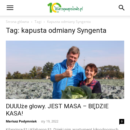
Strona główna
Tagi
Kapusta odmiany Syngenta
Tag: kapusta odmiany Syngenta
DUUUże głowy. JEST MASA – BĘDZIE
KASA!
Mariusz Podymniak
-
sty 19, 2022
0
Kilaprince F1 i Kilabaron F1. Dzięki nim asortyment kiłoodpornych