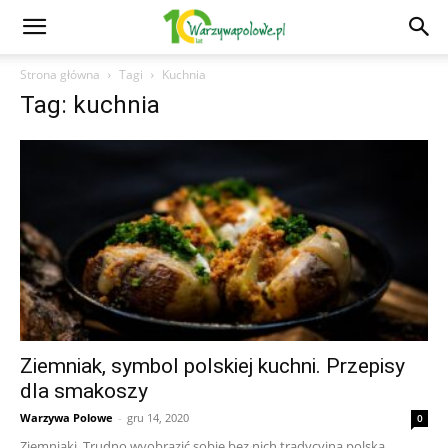
Strona główna
Tagi
Kuchnia
Tag: kuchnia
Ziemniak, symbol polskiej kuchni. Przepisy
dla smakoszy
Warzywa Polowe
-
gru 14, 2020
0
Ziemniaki. Trudno wyobrazić sobie bez nich tradycyjną polską