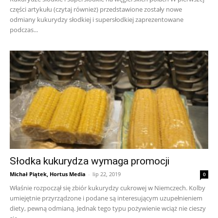
części artykułu (czytaj również) przedstawione zostały nowe
odmiany kukurydzy słodkiej i supersłodkiej zaprezentowane
podczas...
Słodka kukurydza wymaga promocji
Michał Piątek, Hortus Media
-
lip 22, 2019
0
Właśnie rozpoczął się zbiór kukurydzy cukrowej w Niemczech. Kolby
umiejętnie przyrządzone i podane są interesującym uzupełnieniem
diety, pewną odmianą. Jednak tego typu pożywienie wciąż nie cieszy