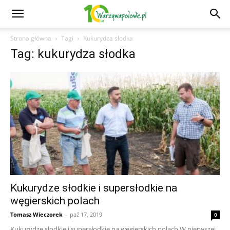
Strona główna
Tagi
Kukurydza słodka
Tag: kukurydza słodka
Kukurydze słodkie i supersłodkie na
węgierskich polach
Tomasz Wieczorek
-
paź 17, 2019
0
Kukurydze słodkie i supersłodkie na węgierskich polach W pierwszej