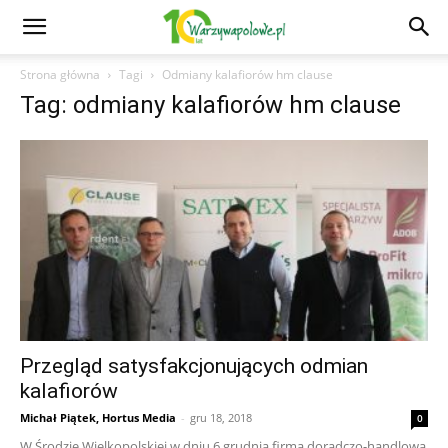
Strona główna
Tagi
Odmiany kalafiorów hm clause
Tag: odmiany kalafiorów hm clause
Przegląd satysfakcjonujących odmian
kalafiorów
Michał Piątek, Hortus Media
-
gru 18, 2018
0
W Środzie Wielkopolskiej w dniu 6 grudnia firma doradczo-handlowa