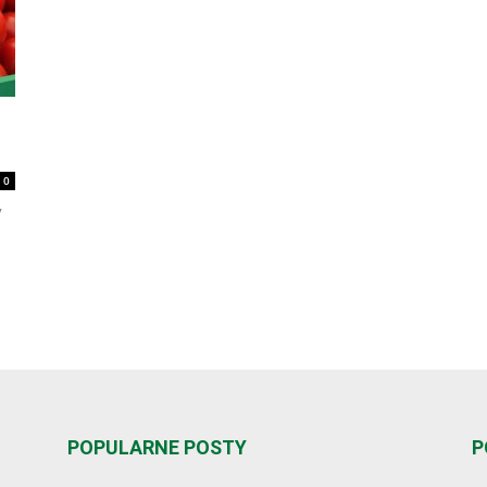
0
y
POPULARNE POSTY
P