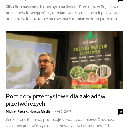
Kilka firm nasiennych obecnych na Święcie Pomidora w Rogożewie
prezentowało swoją ofertę odmianową. Zalanie poletek pokazowych
uniemożliwiło pokazanie oferowanych odmian w dobrej formie, a...
Pomidory przemysłowe dla zakładów
przetwórczych
Michał Piątek, Hortus Media
-
kwi 7, 2017
0
W okolicach Milejowa produkuje się warzywa polowe. Obecność
zakładów przetwórczych zlokalizowanych w tej miejscowości