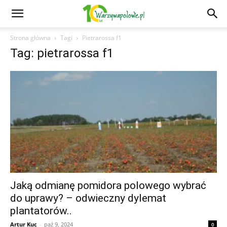
Strona główna
Tagi
Pietrarossa f1
Tag: pietrarossa f1
Jaką odmianę pomidora polowego wybrać
do uprawy? – odwieczny dylemat
plantatorów..
Artur Kuc
-
paź 9, 2024
0