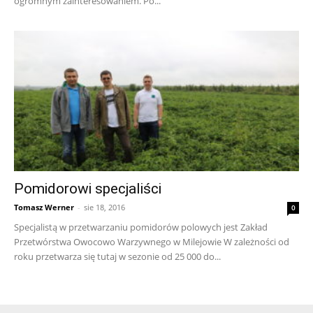
ogromnym zainteresowaniem. Po...
Pomidorowi specjaliści
Tomasz Werner
-
sie 18, 2016
0
Specjalistą w przetwarzaniu pomidorów polowych jest Zakład
Przetwórstwa Owocowo Warzywnego w Milejowie W zależności od
roku przetwarza się tutaj w sezonie od 25 000 do...