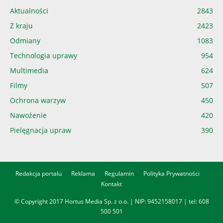
Aktualności
2843
Z kraju
2423
Odmiany
1083
Technologia uprawy
954
Multimedia
624
Filmy
507
Ochrona warzyw
450
Nawożenie
420
Pielęgnacja upraw
390
Redakcja portalu
Reklama
Regulamin
Polityka Prywatności
Kontakt
© Copyright 2017 Hortus Media Sp. z o.o. | NIP: 9452158017 | tel:
608
500 501