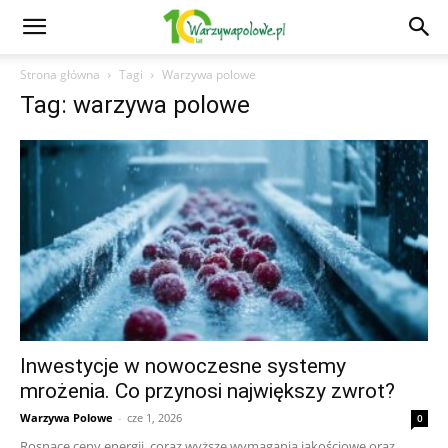
Strona główna
Tagi
Warzywa polowe
Tag: warzywa polowe
Inwestycje w nowoczesne systemy
mrożenia. Co przynosi największy zwrot?
Warzywa Polowe
-
cze 1, 2026
0
Rosnące ceny energii, coraz wyższe wymagania jakościowe oraz