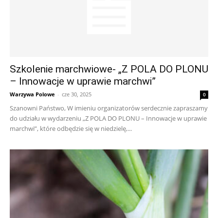
Szkolenie marchwiowe- „Z POLA DO PLONU
– Innowacje w uprawie marchwi”
Warzywa Polowe
-
cze 30, 2025
0
Szanowni Państwo, W imieniu organizatorów serdecznie zapraszamy
do udziału w wydarzeniu „Z POLA DO PLONU – Innowacje w uprawie
marchwi”, które odbędzie się w niedzielę,...