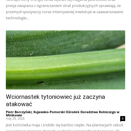
presja związana z ograniczaniem strat produkcyjnych sprawiają, że
przemysł spożywczy coraz intensywniej inwestuje w zaawansowane
technologie...
Wciornastek tytoniowiec już zaczyna
atakować
Piotr Borczyński, Kujawsko-Pomorski Ośrodek Doradztwa Rolniczego w
Minikowie
-
maj 29, 2026
0
Jest końcówka maja i zrobiło się bardzo ciepło. Na plantacjach cebuli
zauważono pierwsze dorosłe osobniki wciornastka tytoniowca. W