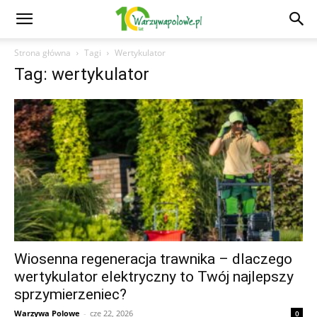
Strona główna
Tagi
Wertykulator
Tag: wertykulator
Wiosenna regeneracja trawnika – dlaczego
wertykulator elektryczny to Twój najlepszy
sprzymierzeniec?
Warzywa Polowe
-
cze 22, 2026
0