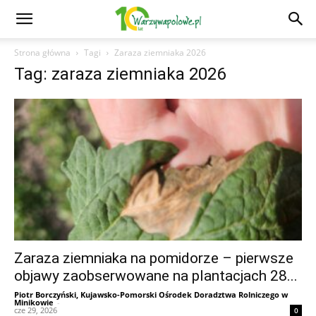
Strona główna
Tagi
Zaraza ziemniaka 2026
Tag: zaraza ziemniaka 2026
Zaraza ziemniaka na pomidorze – pierwsze
objawy zaobserwowane na plantacjach 28...
Piotr Borczyński, Kujawsko-Pomorski Ośrodek Doradztwa Rolniczego w
Minikowie
-
cze 29, 2026
0