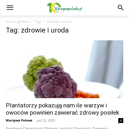
Strona główna
Tagi
Zdrowie i uroda
Tag: zdrowie i uroda
Plantatorzy pokazują nam ile warzyw i
owoców powinien zawierać zdrowy posiłek
Warzywa Polowe
-
paź 22, 2020
0
Światowa Organizacja Zdrowia, Instytut Żywności i Żywienia,