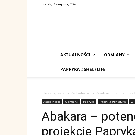
piątek, 7 sierpnia, 2026
AKTUALNOŚCI
ODMIANY
PAPRYKA #SHELFLIFE
Strona główna
Aktualności
Abakara – potencjał od
Aktualności
Odmiany
Papryka
Papryka #ShelfLife
Z 
Abakara – poten
projekcie Papryk