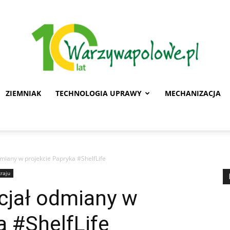
ZIEMNIAK
TECHNOLOGIA UPRAWY
MECHANIZACJA
Warzywa
miany w projekcie Papryka #ShelfLife
kraju
Polowe
cjał odmiany w
a #ShelfLife