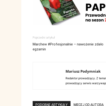
Poprzedni artykuł
Marchew #Profesjonalnie – nawożenie zdało
egzamin
Mariusz Podymniak
Redaktor prowadzący. Z tema
prowadzący serwis warzywap
PODOBNE ARTYKUŁY
WIĘCEJ OD AUTORA