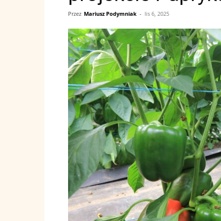
Przez
Mariusz Podymniak
-
lis 6, 2025