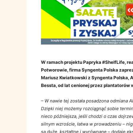
W ramach projektu Papryka #ShelfLife, r
Potworowie, firma Syngenta Polska zapre
Mariusz Kwiatkowski z Syngenta Polska, 
Bessta, od lat cenionej przez plantatorów 
– W nawie tej została posadzona odmiana Ab
Dzięki niej możemy rozciągnąć sobie termi
nieco późniejsza, jeśli chodzi o czas dojr
silnym wzroście, łatwa w prowadzeniu – n
są duże, kształtne i wyrównane
– dodaje ek