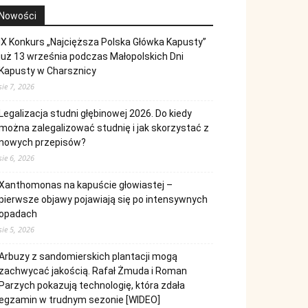
Nowości
IX Konkurs „Najcięższa Polska Główka Kapusty”
już 13 września podczas Małopolskich Dni
Kapusty w Charsznicy
sie 7, 2026
Legalizacja studni głębinowej 2026. Do kiedy
można zalegalizować studnię i jak skorzystać z
nowych przepisów?
sie 6, 2026
Xanthomonas na kapuście głowiastej –
pierwsze objawy pojawiają się po intensywnych
opadach
sie 5, 2026
Arbuzy z sandomierskich plantacji mogą
zachwycać jakością. Rafał Żmuda i Roman
Parzych pokazują technologię, która zdała
egzamin w trudnym sezonie [WIDEO]