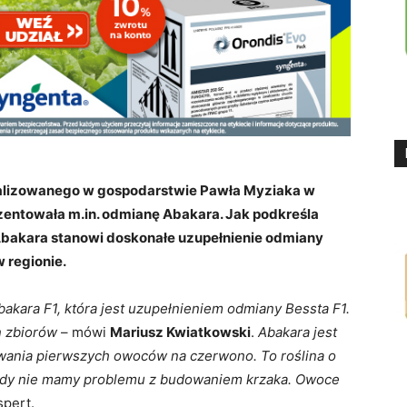
ealizowanego w gospodarstwie Pawła Myziaka w
zentowała m.in. odmianę Abakara. Jak podkreśla
Abakara stanowi doskonałe uzupełnienie odmiany
w regionie.
akara F1, która jest uzupełnieniem odmiany Bessta F1.
n zbiorów
– mówi
Mariusz Kwiatkowski
.
Abakara jest
zewania pierwszych owoców na czerwono. To roślina o
igdy nie mamy problemu z budowaniem krzaka. Owoce
spert.