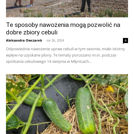
Te sposoby nawożenia mogą pozwolić na
dobre zbiory cebuli
Aleksandra Owczarek
-
sie 26, 2024
0
Odpowiednie nawożenie upraw cebuli w tym sezonie, miało istotny
wpływ na uzyskane plony. Te tematy poruszano m.in. podczas
spotkania cebulowego 14 sierpnia w Młynicach...