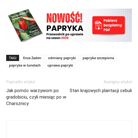
TAGI
Enza Zaden
odmiany papryki
papryka szczepiona
papryka w tunelach
uprawa papryki
Poprzedni artykuł
Następny artykuł
Jak pomóc warzywom po
Stan krajowych plantacji cebuli
gradobiciu, czyli miesiąc po w
Charsznicy