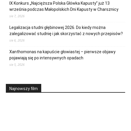
IX Konkurs „Najcięższa Polska Główka Kapusty” już 13
września podczas Małopolskich Dni Kapusty w Charsznicy
sie 7, 2026
Legalizacja studni głębinowej 2026. Do kiedy można
zalegalizować studnię i jak skorzystać z nowych przepisów?
sie 6, 2026
Xanthomonas na kapuście głowiastej – pierwsze objawy
pojawiają się po intensywnych opadach
sie 5, 2026
Najnowszy film