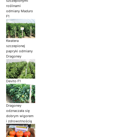
szczepionymi
roślinami
odmiany Maduro
F1
Kwatera
szczepionej
papryki odmiany
Dragoney
Devito F1
Dragoney
odznaczała się
dobrym wigorem
i zdrowotnością