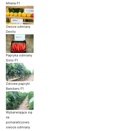
Milena F1
Owoce odmiany
Devito
Papryka odmiany
Sixto F1
Zdrowe papryki
Banckers F1
Wybarwiające się
na
pomarańczowo
owoce odmiany