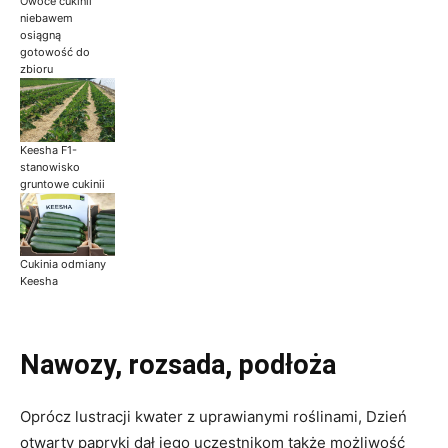
Owoce cukinii
niebawem
osiągną
gotowość do
zbioru
Keesha F1-
stanowisko
gruntowe cukinii
Cukinia odmiany
Keesha
Nawozy, rozsada, podłoża
Oprócz lustracji kwater z uprawianymi roślinami, Dzień
otwarty papryki dał jego uczestnikom także możliwość