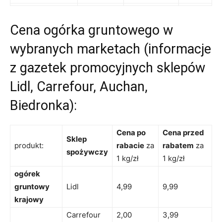
Cena ogórka gruntowego w
wybranych marketach (informacje
z gazetek promocyjnych sklepów
Lidl, Carrefour, Auchan,
Biedronka):
Cena po
Cena przed
Sklep
produkt:
rabacie
za
rabatem
za
spożywczy
1 kg/zł
1 kg/zł
ogórek
gruntowy
Lidl
4,99
9,99
krajowy
Carrefour
2,00
3,99