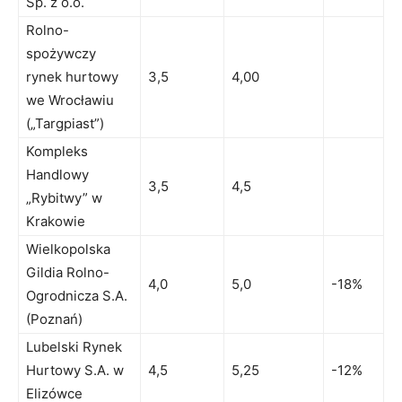
Sp. z o.o.
Rolno-
spożywczy
rynek hurtowy
3,5
4,00
we Wrocławiu
(„Targpiast”)
Kompleks
Handlowy
3,5
4,5
„Rybitwy” w
Krakowie
Wielkopolska
Gildia Rolno-
4,0
5,0
-18%
Ogrodnicza S.A.
(Poznań)
Lubelski Rynek
Hurtowy S.A. w
4,5
5,25
-12%
Elizówce