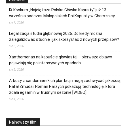
IX Konkurs „Najcięższa Polska Główka Kapusty” już 13
września podczas Małopolskich Dni Kapusty w Charsznicy
sie 7, 2026
Legalizacja studni głębinowej 2026. Do kiedy można
zalegalizować studnię i jak skorzystać z nowych przepisów?
sie 6, 2026
Xanthomonas na kapuście głowiastej – pierwsze objawy
pojawiają się po intensywnych opadach
sie 5, 2026
Arbuzy z sandomierskich plantacji mogą zachwycać jakością.
Rafał Żmuda i Roman Parzych pokazują technologię, która
zdała egzamin w trudnym sezonie [WIDEO]
sie 4, 2026
Najnowszy film