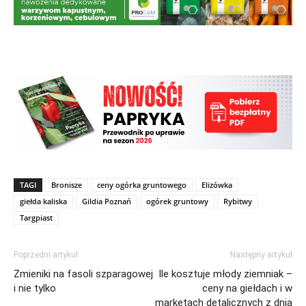
TAGI
Bronisze
ceny ogórka gruntowego
Elizówka
giełda kaliska
Gildia Poznań
ogórek gruntowy
Rybitwy
Targpiast
Poprzedni artykuł
Następny artykuł
Zmieniki na fasoli szparagowej
Ile kosztuje młody ziemniak –
i nie tylko
ceny na giełdach i w
marketach detalicznych z dnia