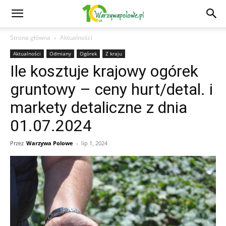
Strona główna
Aktualności
Aktualności
Odmiany
Ogórek
Z kraju
Ile kosztuje krajowy ogórek
gruntowy – ceny hurt/detal. i
markety detaliczne z dnia
01.07.2024
Przez
Warzywa Polowe
-
lip 1, 2024