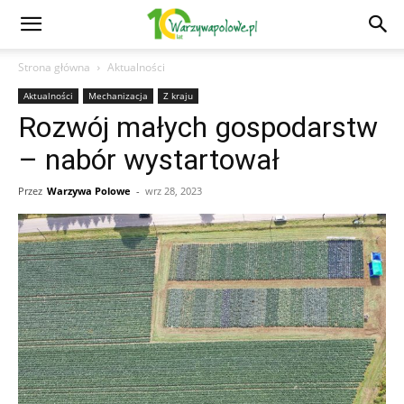
Strona główna
Aktualności
Aktualności
Mechanizacja
Z kraju
Rozwój małych gospodarstw
– nabór wystartował
Przez
Warzywa Polowe
-
wrz 28, 2023