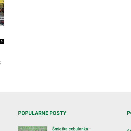
0
ę
POPULARNE POSTY
P
Śmietka cebulanka –
Ak