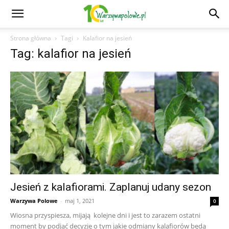
Strona główna
Tagi
Kalafior na jesień
Tag: kalafior na jesień
Jesień z kalafiorami. Zaplanuj udany sezon
Warzywa Polowe
-
maj 1, 2021
0
Wiosna przyspiesza, mijają kolejne dni i jest to zarazem ostatni
moment by podjąć decyzję o tym jakie odmiany kalafiorów będą