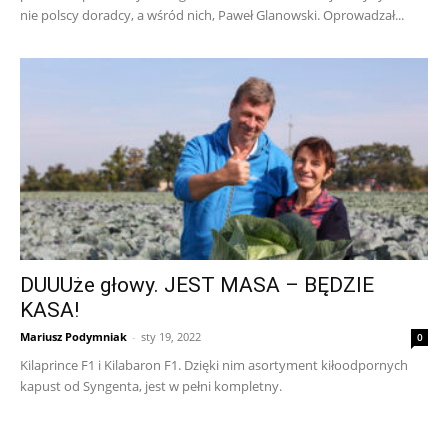
nie polscy doradcy, a wśród nich, Paweł Glanowski. Oprowadzał...
DUUUże głowy. JEST MASA – BĘDZIE
KASA!
Mariusz Podymniak
-
sty 19, 2022
0
Kilaprince F1 i Kilabaron F1. Dzięki nim asortyment kiłoodpornych
kapust od Syngenta, jest w pełni kompletny.