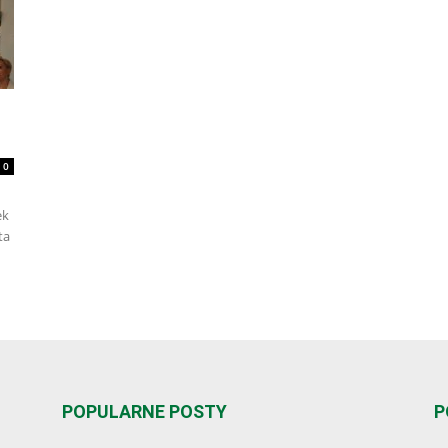
0
ek
ta
POPULARNE POSTY
P