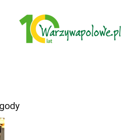
Warzywa
ogody
Polowe