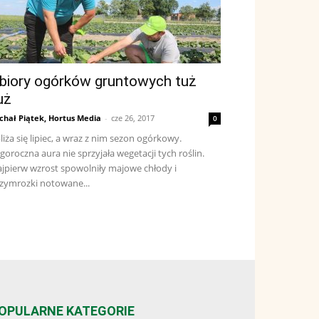
biory ogórków gruntowych tuż
uż
chał Piątek, Hortus Media
-
cze 26, 2017
0
liża się lipiec, a wraz z nim sezon ogórkowy.
goroczna aura nie sprzyjała wegetacji tych roślin.
jpierw wzrost spowolniły majowe chłody i
zymrozki notowane...
OPULARNE KATEGORIE