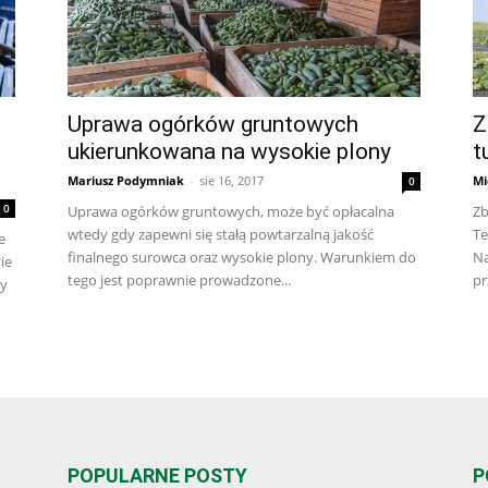
Uprawa ogórków gruntowych
Z
ukierunkowana na wysokie plony
t
Mariusz Podymniak
-
sie 16, 2017
Mi
0
0
Uprawa ogórków gruntowych, może być opłacalna
Zb
wtedy gdy zapewni się stałą powtarzalną jakość
Te
e
finalnego surowca oraz wysokie plony. Warunkiem do
Na
ie
tego jest poprawnie prowadzone...
pr
zy
POPULARNE POSTY
P