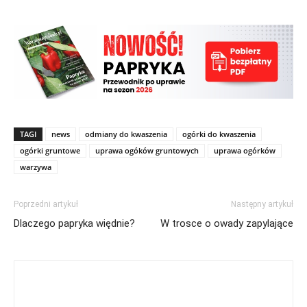
TAGI
news
odmiany do kwaszenia
ogórki do kwaszenia
ogórki gruntowe
uprawa ogóków gruntowych
uprawa ogórków
warzywa
Poprzedni artykuł
Następny artykuł
Dlaczego papryka więdnie?
W trosce o owady zapylające