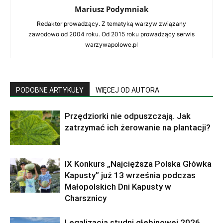
Mariusz Podymniak
Redaktor prowadzący. Z tematyką warzyw związany
zawodowo od 2004 roku. Od 2015 roku prowadzący serwis
warzywapolowe.pl
PODOBNE ARTYKUŁY
WIĘCEJ OD AUTORA
Przędziorki nie odpuszczają. Jak
zatrzymać ich żerowanie na plantacji?
IX Konkurs „Najcięższa Polska Główka
Kapusty” już 13 września podczas
Małopolskich Dni Kapusty w
Charsznicy
Legalizacja studni głębinowej 2026.