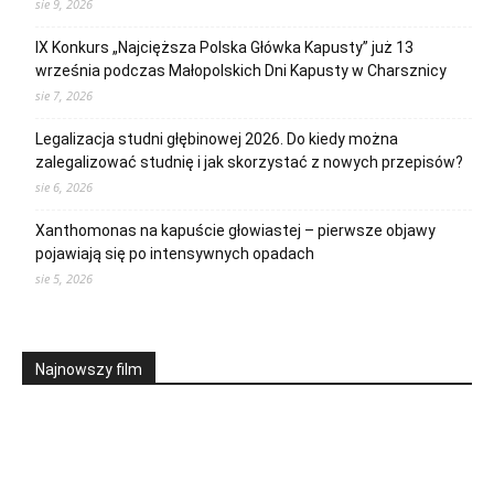
sie 9, 2026
IX Konkurs „Najcięższa Polska Główka Kapusty” już 13
września podczas Małopolskich Dni Kapusty w Charsznicy
sie 7, 2026
Legalizacja studni głębinowej 2026. Do kiedy można
zalegalizować studnię i jak skorzystać z nowych przepisów?
sie 6, 2026
Xanthomonas na kapuście głowiastej – pierwsze objawy
pojawiają się po intensywnych opadach
sie 5, 2026
Najnowszy film