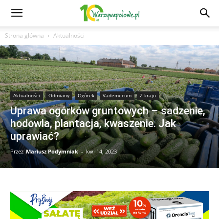
Strona główna
Aktualności
Aktualności
Odmiany
Ogórek
Vademecum
Z kraju
Uprawa ogórków gruntowych – sadzenie,
hodowla, plantacja, kwaszenie. Jak
uprawiać?
Przez
Mariusz Podymniak
-
kwi 14, 2023