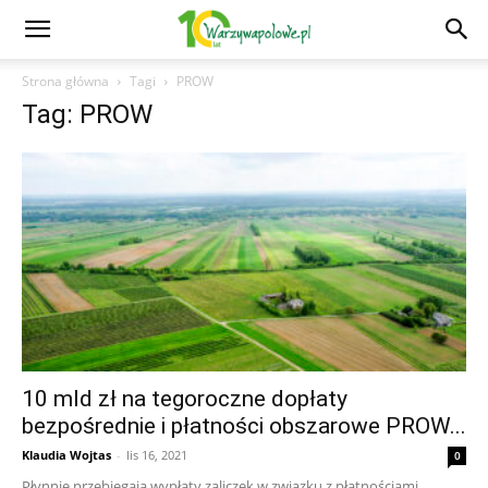
Strona główna
Tagi
PROW
Tag: PROW
10 mld zł na tegoroczne dopłaty
bezpośrednie i płatności obszarowe PROW...
Klaudia Wojtas
-
lis 16, 2021
0
Płynnie przebiegają wypłaty zaliczek w związku z płatnościami