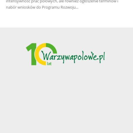
intensywność prac polowych, ale również ogłoszenie terminów i
nabór wniosków do Programu Rozwoju...