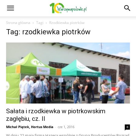
Strona główna
Tagi
Rzodkiewka piotrków
Tag: rzodkiewka piotrków
Sałata i rzodkiewka w piotrkowskim
zagłębiu, cz. II
Michał Piątek, Hortus Media
-
cze 1, 2016
0
W dniu 22 maja firma Hazera wspólnie z Grupą Producentów Rozsad