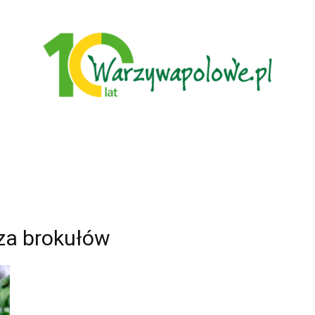
Warzywa
cza brokułów
Polowe