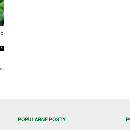
ść
0
nos
POPULARNE POSTY
P