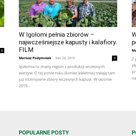
W Igołomi pełnia zbiorów –
W
najwcześniejsze kapusty i kalafiory.
p
FILM
Ma
0
Mariusz Podymniak
-
kwi 29, 2019
0
Z 
pł
Igołomia to znany region z produkcji wczesnych
pr
warzyw. O tej porze roku (koniec kwietnia) trwają tam
na
już intensywne zbiory wczesnych kapust. W sezonie
2019...
POPULARNE POSTY
P