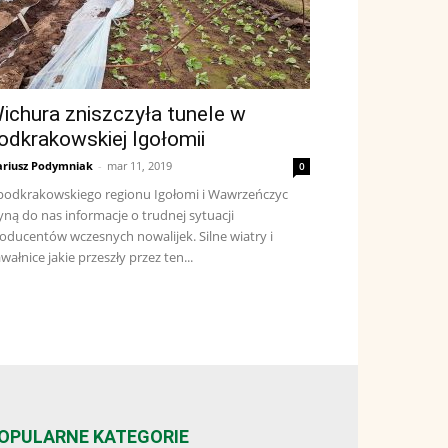
ichura zniszczyła tunele w
odkrakowskiej Igołomii
riusz Podymniak
-
mar 11, 2019
0
podkrakowskiego regionu Igołomi i Wawrzeńczyc
yną do nas informacje o trudnej sytuacji
oducentów wczesnych nowalijek. Silne wiatry i
wałnice jakie przeszły przez ten...
OPULARNE KATEGORIE