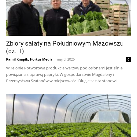
Zbiory sałaty na Południowym Mazowszu
(cz. II)
Kamil Knapik, Hortus Media
-
maj 8, 2026
0
W rejonie Potworowa produkcja warzyw pod osłonami jest silnie
powiązana z uprawą papryki. W gospodarstwie Magdaleny i
Przemysława Szatanów w miejscowości Długie sałata stanowi...