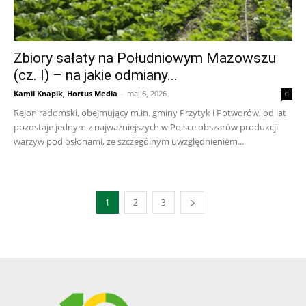
Zbiory sałaty na Południowym Mazowszu
(cz. I) – na jakie odmiany...
Kamil Knapik, Hortus Media
-
maj 6, 2026
0
Rejon radomski, obejmujący m.in. gminy Przytyk i Potworów, od lat
pozostaje jednym z najważniejszych w Polsce obszarów produkcji
warzyw pod osłonami, ze szczególnym uwzględnieniem...
1
2
3