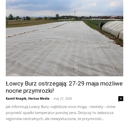
Łowcy Burz ostrzegają: 27-29 maja możliwe
nocne przymrozki!
Kamil Knapik, Hortus Media
-
maj 27, 2026
0
Jak informują Łowcy Burz, najbliższe noce mogą - niestety - znów
przynieść spadki temperatur poniżej zera. Dotyczy to zwłaszcza
regionów centralnych, ale niewykluczone, że przymrozki...