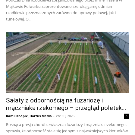
Podczas Dnia Rzodkiewki zorganizowanego przez firmę Hazera w
Majkowie Folwarku zaprezentowano szeroką gamę odmian
rzodkiewki przeznaczonych zarówno do uprawy polowej, jak i
tunelowej. O...
Sałaty z odpornością na fuzariozę i
mączniaka rzekomego – przegląd poletek...
Kamil Knapik, Hortus Media
-
cze 10, 2026
0
Rosnąca presja chorób, zwłaszcza fuzariozy i mączniaka rzekomego,
sprawia, że odporność staje się jednym z najważniejszych kierunków