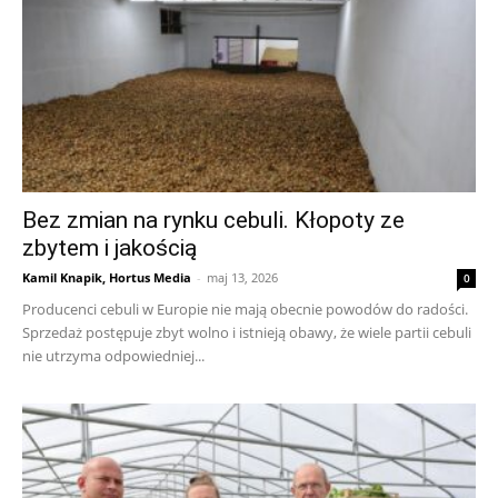
Bez zmian na rynku cebuli. Kłopoty ze
zbytem i jakością
Kamil Knapik, Hortus Media
-
maj 13, 2026
0
Producenci cebuli w Europie nie mają obecnie powodów do radości.
Sprzedaż postępuje zbyt wolno i istnieją obawy, że wiele partii cebuli
nie utrzyma odpowiedniej...