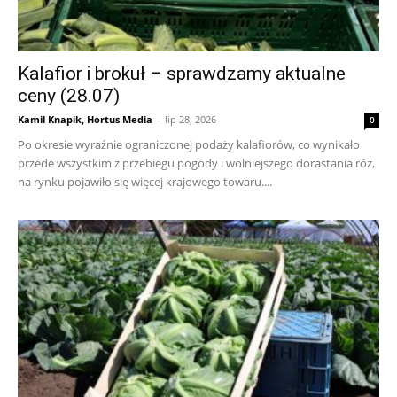
Kalafior i brokuł – sprawdzamy aktualne
ceny (28.07)
Kamil Knapik, Hortus Media
-
lip 28, 2026
0
Po okresie wyraźnie ograniczonej podaży kalafiorów, co wynikało
przede wszystkim z przebiegu pogody i wolniejszego dorastania róż,
na rynku pojawiło się więcej krajowego towaru....