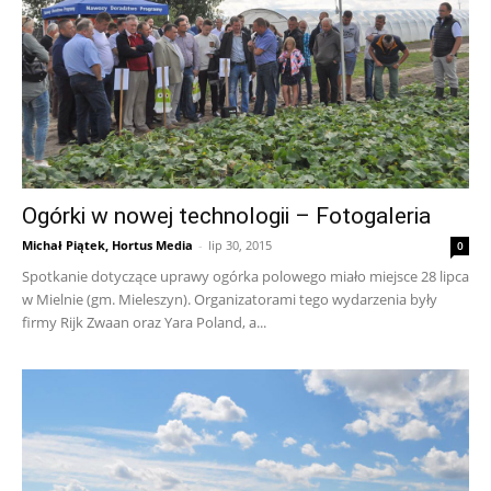
Ogórki w nowej technologii – Fotogaleria
Michał Piątek, Hortus Media
-
lip 30, 2015
0
Spotkanie dotyczące uprawy ogórka polowego miało miejsce 28 lipca
w Mielnie (gm. Mieleszyn). Organizatorami tego wydarzenia były
firmy Rijk Zwaan oraz Yara Poland, a...