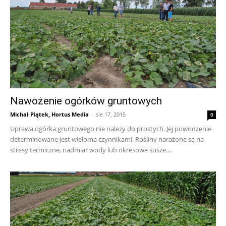
Nawożenie ogórków gruntowych
Michał Piątek, Hortus Media
-
sie 17, 2015
0
Uprawa ogórka gruntowego nie należy do prostych. Jej powodzenie
determinowane jest wieloma czynnikami. Rośliny narażone są na
stresy termiczne, nadmiar wody lub okresowe susze....