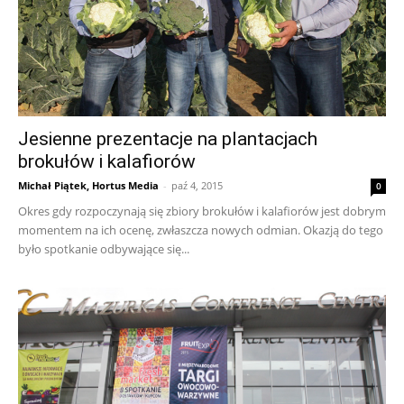
Jesienne prezentacje na plantacjach
brokułów i kalafiorów
Michał Piątek, Hortus Media
-
paź 4, 2015
0
Okres gdy rozpoczynają się zbiory brokułów i kalafiorów jest dobrym
momentem na ich ocenę, zwłaszcza nowych odmian. Okazją do tego
było spotkanie odbywające się...