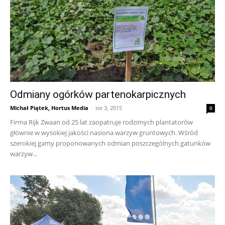
Odmiany ogórków partenokarpicznych
Michał Piątek, Hortus Media
-
sie 3, 2015
0
Firma Rijk Zwaan od 25 lat zaopatruje rodzimych plantatorów
głównie w wysokiej jakości nasiona warzyw gruntowych. Wśród
szerokiej gamy proponowanych odmian poszczególnych gatunków
warzyw...