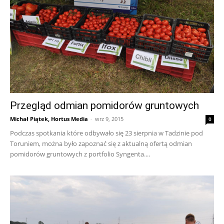
Przegląd odmian pomidorów gruntowych
Michał Piątek, Hortus Media
-
wrz 9, 2015
0
Podczas spotkania które odbywało się 23 sierpnia w Tadzinie pod
Toruniem, można było zapoznać się z aktualną ofertą odmian
pomidorów gruntowych z portfolio Syngenta....