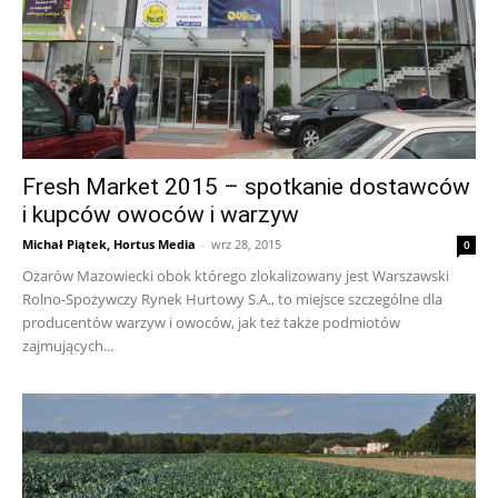
Fresh Market 2015 – spotkanie dostawców
i kupców owoców i warzyw
Michał Piątek, Hortus Media
-
wrz 28, 2015
0
Ożarów Mazowiecki obok którego zlokalizowany jest Warszawski
Rolno-Spożywczy Rynek Hurtowy S.A., to miejsce szczególne dla
producentów warzyw i owoców, jak też także podmiotów
zajmujących...