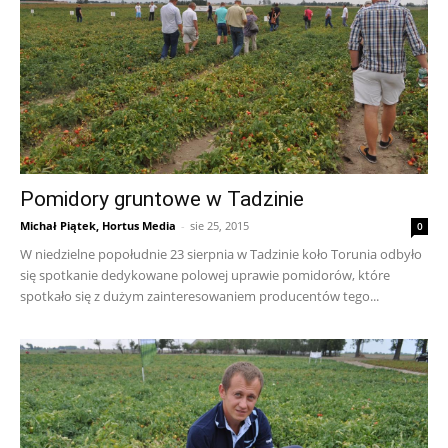
Pomidory gruntowe w Tadzinie
Michał Piątek, Hortus Media
-
sie 25, 2015
0
W niedzielne popołudnie 23 sierpnia w Tadzinie koło Torunia odbyło
się spotkanie dedykowane polowej uprawie pomidorów, które
spotkało się z dużym zainteresowaniem producentów tego...