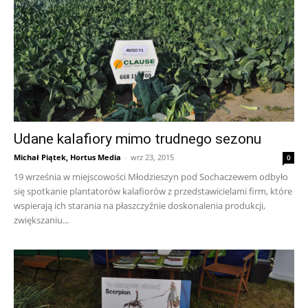
Udane kalafiory mimo trudnego sezonu
Michał Piątek, Hortus Media
-
wrz 23, 2015
0
19 września w miejscowości Młodzieszyn pod Sochaczewem odbyło
się spotkanie plantatorów kalafiorów z przedstawicielami firm, które
wspierają ich starania na płaszczyźnie doskonalenia produkcji,
zwiększaniu...