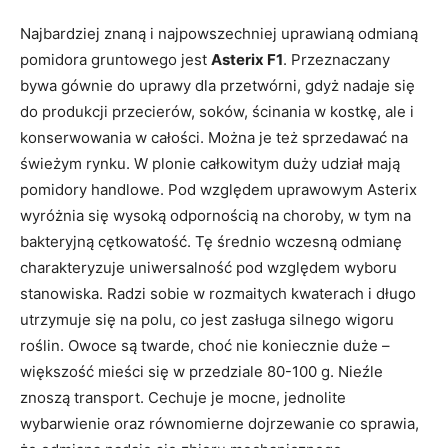
Najbardziej znaną i najpowszechniej uprawianą odmianą
pomidora gruntowego jest
Asterix F1
. Przeznaczany
bywa gównie do uprawy dla przetwórni, gdyż nadaje się
do produkcji przecierów, soków, ścinania w kostkę, ale i
konserwowania w całości. Można je też sprzedawać na
świeżym rynku. W plonie całkowitym duży udział mają
pomidory handlowe. Pod względem uprawowym Asterix
wyróżnia się wysoką odpornością na choroby, w tym na
bakteryjną cętkowatość. Tę średnio wczesną odmianę
charakteryzuje uniwersalność pod względem wyboru
stanowiska. Radzi sobie w rozmaitych kwaterach i długo
utrzymuje się na polu, co jest zasługa silnego wigoru
roślin. Owoce są twarde, choć nie koniecznie duże –
większość mieści się w przedziale 80-100 g. Nieźle
znoszą transport. Cechuje je mocne, jednolite
wybarwienie oraz równomierne dojrzewanie co sprawia,