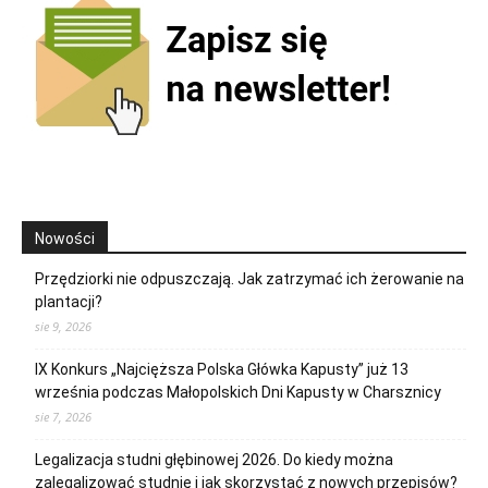
Nowości
Przędziorki nie odpuszczają. Jak zatrzymać ich żerowanie na
plantacji?
sie 9, 2026
IX Konkurs „Najcięższa Polska Główka Kapusty” już 13
września podczas Małopolskich Dni Kapusty w Charsznicy
sie 7, 2026
Legalizacja studni głębinowej 2026. Do kiedy można
zalegalizować studnię i jak skorzystać z nowych przepisów?