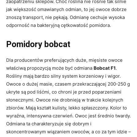
zaopatrzeniu sklepów. Choć roślina nie rośnie tak silnie
jak większość omawianych odmian, to jej owoce dobrze
znoszą transport, nie pękają. Odmianę cechuje wysoka
odporność na bakteryjną cętkowatość pomidora.
Pomidory bobcat
Dla producentów preferujących duże, mięsiste owoce
właściwą propozycją może być odmiana
Bobcat F1
.
Rośliny mają bardzo silny system korzeniowy i wigor.
Owoce o dużej masie, czasem przekraczającej 200-250 g
ukryte są pod liśćmi, co chroni je przed poparzeniami
słonecznymi. Owoce nie drobnieją w trakcie kolejnych
zbiorów. Mają kształt kulisty, lekko spłaszczony. Kolor to
wyraźna, intensywna czerwień. Owoc jest średnio twardy.
Odmiana ta charakteryzuje się dobrym i
skoncentrowanym wiązaniem owoców, a co za tym idzie –