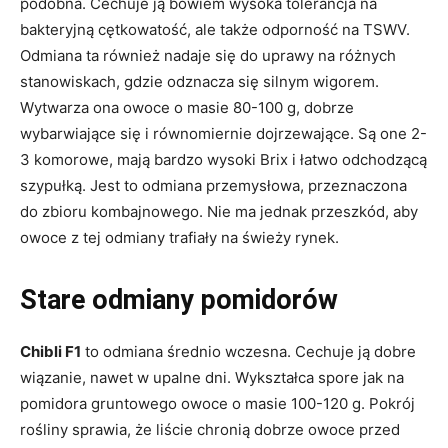
podobna. Cechuje ją bowiem wysoka tolerancja na
bakteryjną cętkowatość, ale także odporność na TSWV.
Odmiana ta również nadaje się do uprawy na różnych
stanowiskach, gdzie odznacza się silnym wigorem.
Wytwarza ona owoce o masie 80-100 g, dobrze
wybarwiające się i równomiernie dojrzewające. Są one 2-
3 komorowe, mają bardzo wysoki Brix i łatwo odchodzącą
szypułką. Jest to odmiana przemysłowa, przeznaczona
do zbioru kombajnowego. Nie ma jednak przeszkód, aby
owoce z tej odmiany trafiały na świeży rynek.
Stare odmiany pomidorów
Chibli F1
to odmiana średnio wczesna. Cechuje ją dobre
wiązanie, nawet w upalne dni. Wykształca spore jak na
pomidora gruntowego owoce o masie 100-120 g. Pokrój
rośliny sprawia, że liście chronią dobrze owoce przed