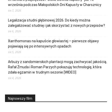
września podczas Małopolskich Dni Kapusty w Charsznicy
sie 7, 2026
Legalizacja studni głębinowej 2026. Do kiedy można
zalegalizować studnię i jak skorzystać z nowych przepisów?
sie 6, 2026
Xanthomonas na kapuście głowiastej – pierwsze objawy
pojawiają się po intensywnych opadach
sie 5, 2026
Arbuzy z sandomierskich plantacji mogą zachwycać jakością.
Rafał Żmuda i Roman Parzych pokazują technologię, która
zdała egzamin w trudnym sezonie [WIDEO]
sie 4, 2026
Najnowszy film