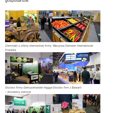
gospodarstw.
Ziemniaki z oferty niemieckiej firmy
Warzywa Demeter International
Friweika
Stoisko firmy Gemusehandel Hagge
Stoisko firm z Bawarii
– dostawcy warzyw