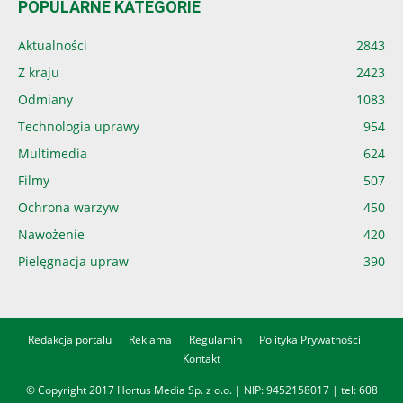
POPULARNE KATEGORIE
Aktualności
2843
Z kraju
2423
Odmiany
1083
Technologia uprawy
954
Multimedia
624
Filmy
507
Ochrona warzyw
450
Nawożenie
420
Pielęgnacja upraw
390
Redakcja portalu
Reklama
Regulamin
Polityka Prywatności
Kontakt
© Copyright 2017 Hortus Media Sp. z o.o. | NIP: 9452158017 | tel:
608