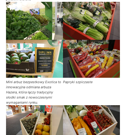
Mini arbuz bezpestkowy Exotica to
Papryki szpiczaste
innowacyjna odmiana arbuza
Hazera, która łączy tradycyjny
słodki smak z nowoczesnymi
wymaganiami rynku.