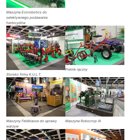
Maszyna Ecorobotics do
selektywnego podawania
herbicydów
Pielnik ręczny
Stoisko firmy K.U.L.T.
Maszyny Feldklasse do uprawy
Maszyna Robocrop AI
warzyw