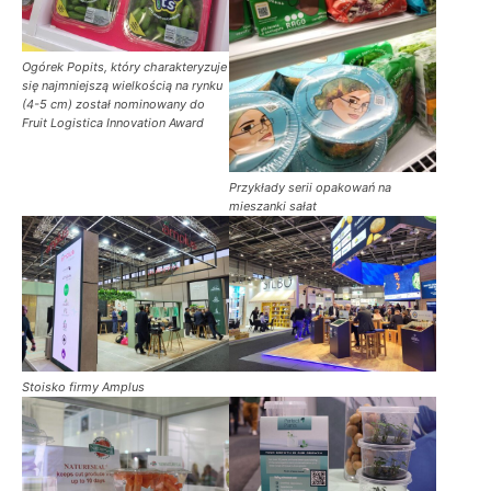
Ogórek Popits, który charakteryzuje
się najmniejszą wielkością na rynku
(4-5 cm) został nominowany do
Fruit Logistica Innovation Award
Przykłady serii opakowań na
mieszanki sałat
Stoisko firmy Amplus