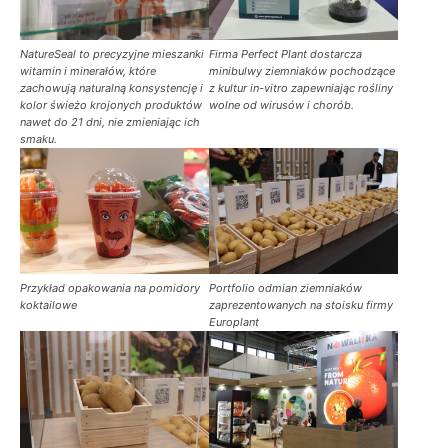
NatureSeal to precyzyjne mieszanki
Firma Perfect Plant dostarcza
witamin i minerałów, które
minibulwy ziemniaków pochodzące
zachowują naturalną konsystencję i
z kultur in-vitro zapewniając rośliny
kolor świeżo krojonych produktów
wolne od wirusów i chorób.
nawet do 21 dni, nie zmieniając ich
smaku.
Przykład opakowania na pomidory
Portfolio odmian ziemniaków
koktailowe
zaprezentowanych na stoisku firmy
Europlant