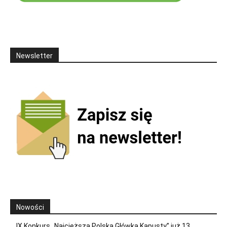
Newsletter
Nowości
IX Konkurs „Najcięższa Polska Główka Kapusty” już 13