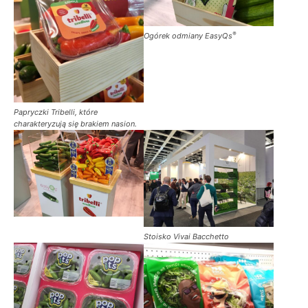
®
Ogórek odmiany EasyQs
Papryczki Tribelli, które
charakteryzują się brakiem nasion.
Stoisko
Vivai Bacchetto