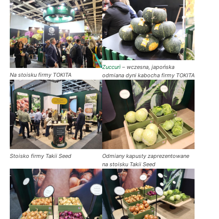
Zuccurì
– wczesna, japońska
Na stoisku firmy TOKITA
odmiana dyni kabocha firmy TOKITA
Stoisko firmy Takii Seed
Odmiany kapusty zaprezentowane
na stoisku Takii Seed