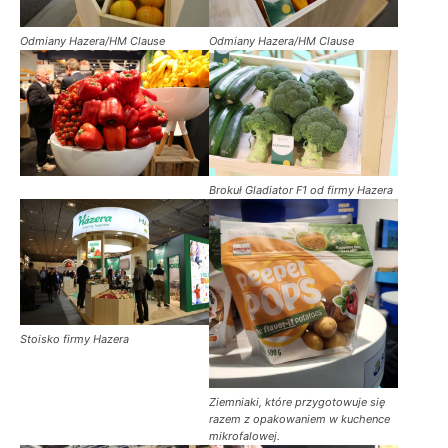
Odmiany Hazera/HM Clause
Odmiany Hazera/HM Clause
Brokuł Gladiator F1 od firmy Hazera
Stoisko firmy Hazera
Ziemniaki, które przygotowuje się
razem z opakowaniem w kuchence
mikrofalowej.