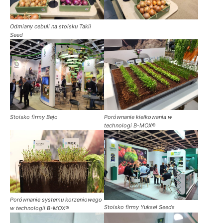
Odmiany cebuli na stoisku Takii
Seed
Stoisko firmy Bejo
Porównanie kiełkowania w
technologi B-MOX®
Porównanie systemu korzeniowego
Stoisko firmy Yuksel Seeds
w technologii B-MOX®