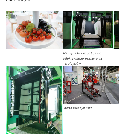
Maszyna Ecorobotics do
selektywnego podawania
herbicydów
Oferta maszyn Kult