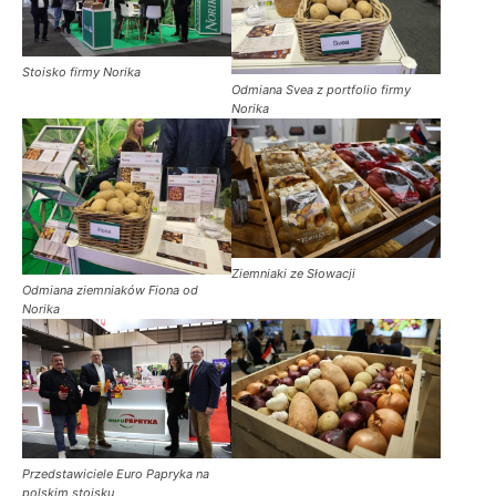
Stoisko firmy Norika
Odmiana Svea z portfolio firmy
Norika
Ziemniaki ze Słowacji
Odmiana ziemniaków Fiona od
Norika
Przedstawiciele Euro Papryka na
polskim stoisku