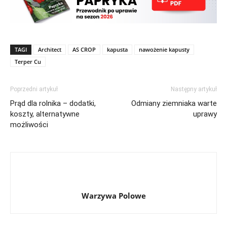
TAGI
Architect
AS CROP
kapusta
nawożenie kapusty
Terper Cu
Poprzedni artykuł
Następny artykuł
Prąd dla rolnika – dodatki,
Odmiany ziemniaka warte
koszty, alternatywne
uprawy
możliwości
Warzywa Polowe