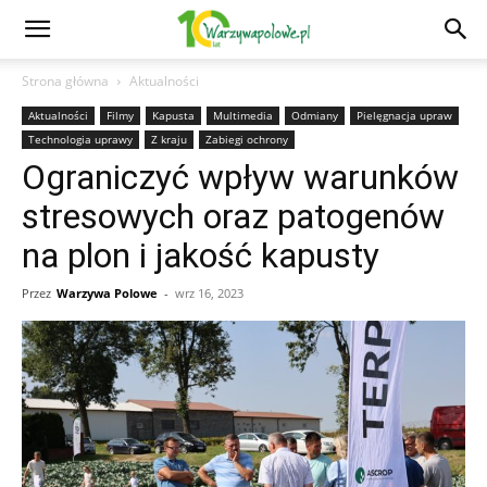
Strona główna
Aktualności
Aktualności
Filmy
Kapusta
Multimedia
Odmiany
Pielęgnacja upraw
Technologia uprawy
Z kraju
Zabiegi ochrony
Ograniczyć wpływ warunków
stresowych oraz patogenów
na plon i jakość kapusty
Przez
Warzywa Polowe
-
wrz 16, 2023