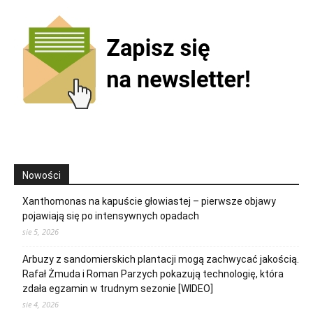
Nowości
Xanthomonas na kapuście głowiastej – pierwsze objawy
pojawiają się po intensywnych opadach
sie 5, 2026
Arbuzy z sandomierskich plantacji mogą zachwycać jakością.
Rafał Żmuda i Roman Parzych pokazują technologię, która
zdała egzamin w trudnym sezonie [WIDEO]
sie 4, 2026