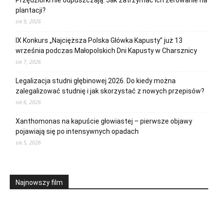
Przędziorki nie odpuszczają. Jak zatrzymać ich żerowanie na
plantacji?
sie 9, 2026
IX Konkurs „Najcięższa Polska Główka Kapusty” już 13
września podczas Małopolskich Dni Kapusty w Charsznicy
sie 7, 2026
Legalizacja studni głębinowej 2026. Do kiedy można
zalegalizować studnię i jak skorzystać z nowych przepisów?
sie 6, 2026
Xanthomonas na kapuście głowiastej – pierwsze objawy
pojawiają się po intensywnych opadach
sie 5, 2026
Najnowszy film