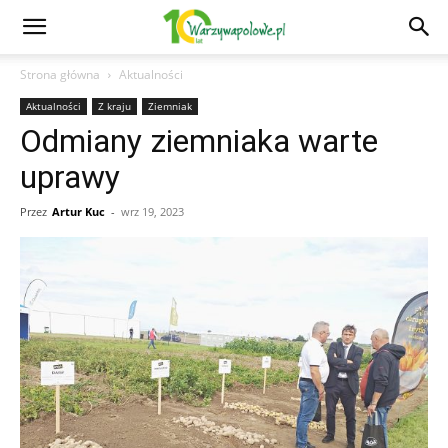
Strona główna
Aktualności
Aktualności
Z kraju
Ziemniak
Odmiany ziemniaka warte
uprawy
Przez
Artur Kuc
-
wrz 19, 2023