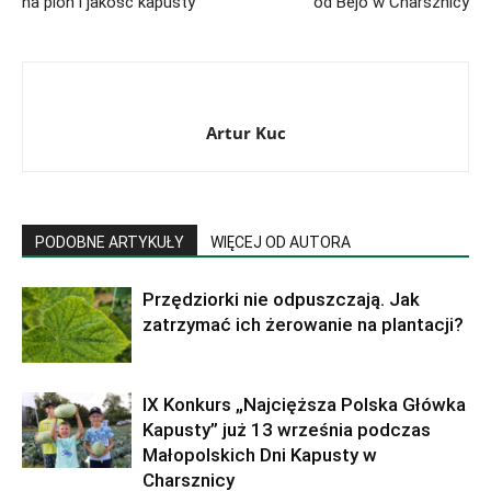
na plon i jakość kapusty
od Bejo w Charsznicy
Artur Kuc
PODOBNE ARTYKUŁY
WIĘCEJ OD AUTORA
Przędziorki nie odpuszczają. Jak
zatrzymać ich żerowanie na plantacji?
IX Konkurs „Najcięższa Polska Główka
Kapusty” już 13 września podczas
Małopolskich Dni Kapusty w
Charsznicy