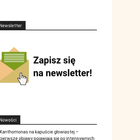
Newsletter
Nowości
Xanthomonas na kapuście głowiastej –
pierwsze objawy pojawiają się po intensywnych