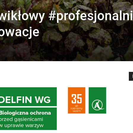
wikłowy #profesjonaln
nowacje