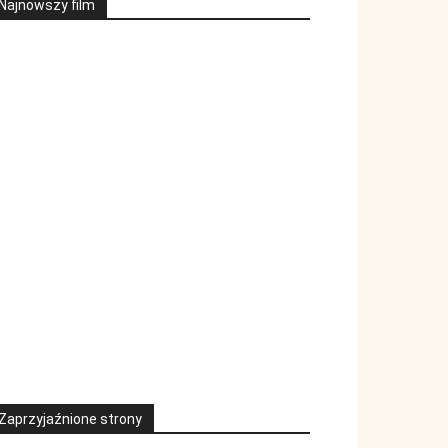
Najnowszy film
Zaprzyjaźnione strony