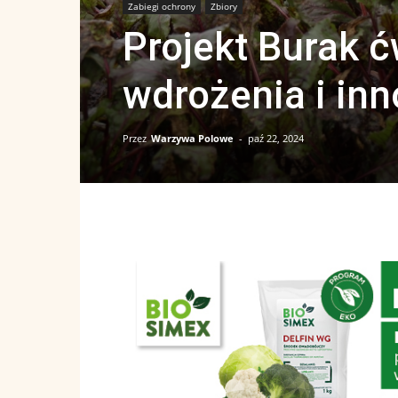
Zabiegi ochrony
Zbiory
Projekt Burak ć
wdrożenia i in
Przez
Warzywa Polowe
-
paź 22, 2024