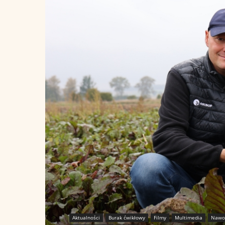
Aktualności
Burak ćwikłowy
Filmy
Multimedia
Nawo