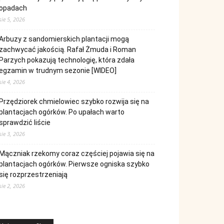
opadach
sie 5, 2026
Arbuzy z sandomierskich plantacji mogą
zachwycać jakością. Rafał Żmuda i Roman
Parzych pokazują technologię, która zdała
egzamin w trudnym sezonie [WIDEO]
sie 4, 2026
Przędziorek chmielowiec szybko rozwija się na
plantacjach ogórków. Po upałach warto
sprawdzić liście
sie 3, 2026
Mączniak rzekomy coraz częściej pojawia się na
plantacjach ogórków. Pierwsze ogniska szybko
się rozprzestrzeniają
sie 2, 2026