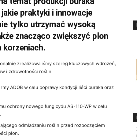
 na temat produkcji buraka
jakie praktyki i innowacje
nie tylko utrzymać wysoką
także znacząco zwiększyć plon
 korzeniach.
jonalnie zrealizowaliśmy szereg kluczowych wdrożeń,
aw i zdrowotności roślin:
firmy ADOB w celu poprawy kondycji liści buraka oraz
amu ochrony nowego fungicydu AS-110-WP w celu
.
ającego odmładzaniu roślin przed rozpoczęciem
ści plon.