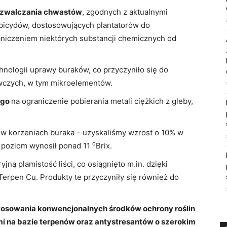
 zwalczania chwastów
, zgodnych z aktualnymi
bicydów, dostosowujących plantatorów do
niczeniem niektórych substancji chemicznych od
hnologii uprawy buraków, co przyczyniło się do
wczych, w tym mikroelementów.
ego
na ograniczenie pobierania metali ciężkich z gleby,
)
w korzeniach buraka – uzyskaliśmy wzrost o 10% w
o
y poziom wynosił ponad 11
Brix.
yjną plamistość liści, co osiągnięto m.in. dzięki
erpen Cu. Produkty te przyczyniły się również do
osowania konwencjonalnych środków ochrony roślin
i na bazie terpenów oraz antystresantów o szerokim