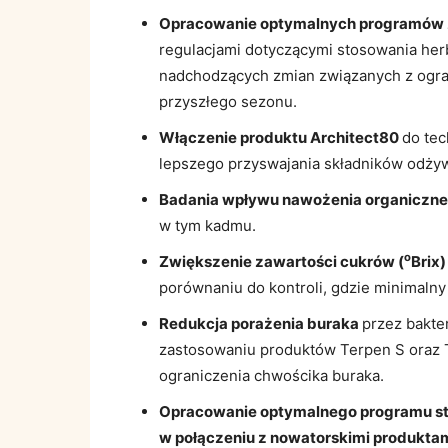
Opracowanie optymalnych programów
regulacjami dotyczącymi stosowania her
nadchodzących zmian związanych z ogra
przyszłego sezonu.
Włączenie produktu Architect80
do tec
lepszego przyswajania składników odży
Badania wpływu nawożenia organiczn
w tym kadmu.
o
Zwiększenie zawartości cukrów (
Brix
porównaniu do kontroli, gdzie minimaln
Redukcja porażenia buraka
przez bakter
zastosowaniu produktów Terpen S oraz T
ograniczenia chwościka buraka.
Opracowanie optymalnego programu st
w połączeniu z nowatorskimi produktam