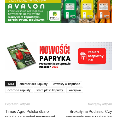
TAGI
alternarioza kapusty
chwasty w kapuście
ochrona kapusty
szara pleśń kapusty
warzywa
Poprzedni artykuł
Następny artykuł
Timac Agro Polska dba o
Brokuły na Podlasiu. Czy
relację ze swoimi partnerami
powstanie nowy region ich