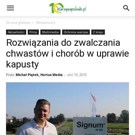
Strona główna
Aktualności
Aktualności
Filmy
Multimedia
Ochrona warzyw
Z kraju
Rozwiązania do zwalczania
chwastów i chorób w uprawie
kapusty
Przez
Michał Piątek, Hortus Media
-
wrz 19, 2018