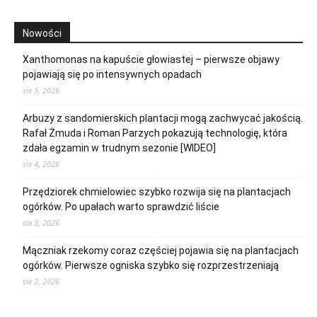
Nowości
Xanthomonas na kapuście głowiastej – pierwsze objawy
pojawiają się po intensywnych opadach
sie 5, 2026
Arbuzy z sandomierskich plantacji mogą zachwycać jakością.
Rafał Żmuda i Roman Parzych pokazują technologię, która
zdała egzamin w trudnym sezonie [WIDEO]
sie 4, 2026
Przędziorek chmielowiec szybko rozwija się na plantacjach
ogórków. Po upałach warto sprawdzić liście
sie 3, 2026
Mączniak rzekomy coraz częściej pojawia się na plantacjach
ogórków. Pierwsze ogniska szybko się rozprzestrzeniają
sie 2, 2026