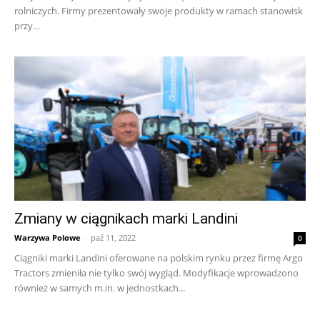
rolniczych. Firmy prezentowały swoje produkty w ramach stanowisk
przy...
Zmiany w ciągnikach marki Landini
Warzywa Polowe
-
paź 11, 2022
0
Ciągniki marki Landini oferowane na polskim rynku przez firmę Argo
Tractors zmieniła nie tylko swój wygląd. Modyfikacje wprowadzono
również w samych m.in. w jednostkach...