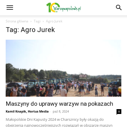
Strona główna
Tagi
Agro Jurek
Tag: Agro Jurek
Maszyny do uprawy warzyw na pokazach
Kamil Knapik, Hortus Media
-
paź 8, 2024
0
Małopolskie Dni Kapusty 2024 w Charsznicy były okazją do
obejrzenia najnowocześniejszych rozwiązań w obszarze maszyn