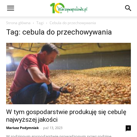
Strona główna
Tagi
Cebula do przechowywania
Tag: cebula do przechowywania
W tym gospodarstwie produkuję się cebulę
najwyższej jakości
Mariusz Podymniak
-
paź 13, 2023
0
W rodzinnym gospodarstwie prowadzonym przez rodzinę