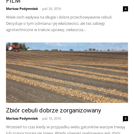
FILM
Mariusz Podymniak
-
paź 26, 2016
0
Wiele cech wpływa na długie i dobre przechowywanie cebuli.
Decyduje o tym odmiana i jej właściwości, ale też zabiegi
agrotechniczne w trakcie uprawy, zwłaszcza...
Zbiór cebuli dobrze zorganizowany
Mariusz Podymniak
-
paź 10, 2016
0
Wrzesień to czas kiedy w przypadku wielu gatunków warzyw trwają
lub rozpoczynają się żniwa. Wtedy również realizowany jest zbiór