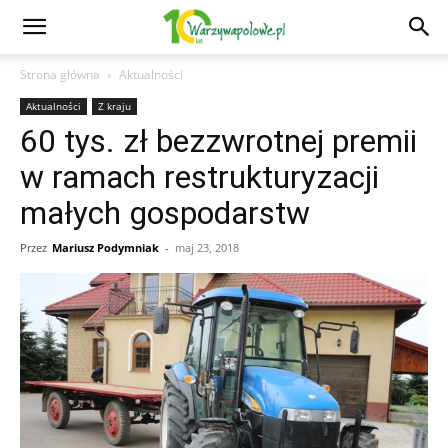
Strona główna
Aktualności
Aktualności
Z kraju
60 tys. zł bezzwrotnej premii
w ramach restrukturyzacji
małych gospodarstw
Przez
Mariusz Podymniak
-
maj 23, 2018