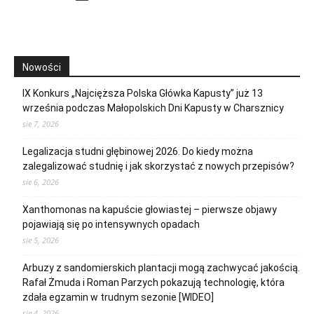
Nowości
IX Konkurs „Najcięższa Polska Główka Kapusty” już 13
września podczas Małopolskich Dni Kapusty w Charsznicy
sie 7, 2026
Legalizacja studni głębinowej 2026. Do kiedy można
zalegalizować studnię i jak skorzystać z nowych przepisów?
sie 6, 2026
Xanthomonas na kapuście głowiastej – pierwsze objawy
pojawiają się po intensywnych opadach
sie 5, 2026
Arbuzy z sandomierskich plantacji mogą zachwycać jakością.
Rafał Żmuda i Roman Parzych pokazują technologię, która
zdała egzamin w trudnym sezonie [WIDEO]
sie 4, 2026