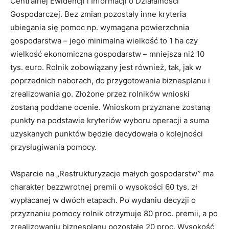
Centralnej Ewidencji i Informacji o Działalności
Gospodarczej. Bez zmian pozostały inne kryteria
ubiegania się pomoc np. wymagana powierzchnia
gospodarstwa – jego minimalna wielkość to 1 ha czy
wielkość ekonomiczna gospodarstw – mniejsza niż 10
tys. euro. Rolnik zobowiązany jest również, tak, jak w
poprzednich naborach, do przygotowania biznesplanu i
zrealizowania go. Złożone przez rolników wnioski
zostaną poddane ocenie. Wnioskom przyznane zostaną
punkty na podstawie kryteriów wyboru operacji a suma
uzyskanych punktów będzie decydowała o kolejności
przysługiwania pomocy.
Wsparcie na „Restrukturyzacje małych gospodarstw” ma
charakter bezzwrotnej premii o wysokości 60 tys. zł
wypłacanej w dwóch etapach. Po wydaniu decyzji o
przyznaniu pomocy rolnik otrzymuje 80 proc. premii, a po
zrealizowaniu biznesplanu pozostałe 20 proc. Wysokość