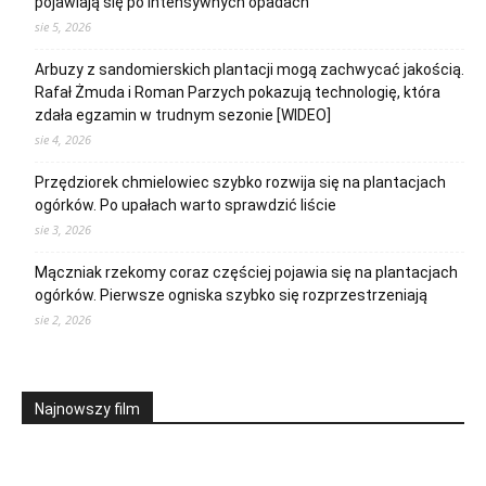
pojawiają się po intensywnych opadach
sie 5, 2026
Arbuzy z sandomierskich plantacji mogą zachwycać jakością.
Rafał Żmuda i Roman Parzych pokazują technologię, która
zdała egzamin w trudnym sezonie [WIDEO]
sie 4, 2026
Przędziorek chmielowiec szybko rozwija się na plantacjach
ogórków. Po upałach warto sprawdzić liście
sie 3, 2026
Mączniak rzekomy coraz częściej pojawia się na plantacjach
ogórków. Pierwsze ogniska szybko się rozprzestrzeniają
sie 2, 2026
Najnowszy film