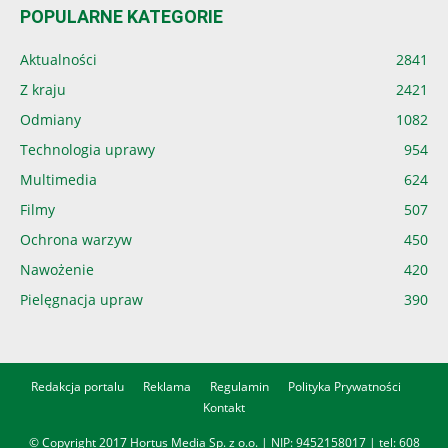
POPULARNE KATEGORIE
Aktualności
2841
Z kraju
2421
Odmiany
1082
Technologia uprawy
954
Multimedia
624
Filmy
507
Ochrona warzyw
450
Nawożenie
420
Pielęgnacja upraw
390
Redakcja portalu
Reklama
Regulamin
Polityka Prywatności
Kontakt
© Copyright 2017 Hortus Media Sp. z o.o. | NIP: 9452158017 | tel:
608