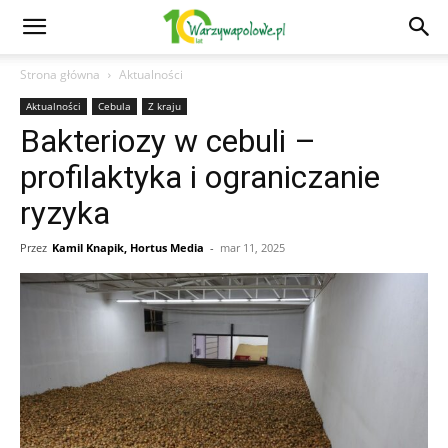
Strona główna
Aktualności
Aktualności
Cebula
Z kraju
Bakteriozy w cebuli –
profilaktyka i ograniczanie
ryzyka
Przez
Kamil Knapik, Hortus Media
-
mar 11, 2025