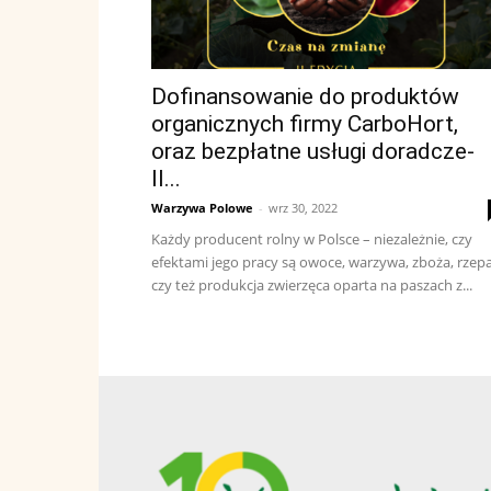
Dofinansowanie do produktów
organicznych firmy CarboHort,
oraz bezpłatne usługi doradcze-
II...
Warzywa Polowe
-
wrz 30, 2022
Każdy producent rolny w Polsce – niezależnie, czy
efektami jego pracy są owoce, warzywa, zboża, rzepa
czy też produkcja zwierzęca oparta na paszach z...